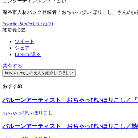
エンターテインメント・占い
深谷市人材バンク登録者「おちゃっぴい ほりこし」さんの
favorite_border
いいね(
2
)
閲覧数 365
ツイート
シェア
LINEで送る
共有する
how_to_reg
この技人を紹介してほしい
おすすめ
バルーンアーティスト おちゃっぴいほりこし／『
おちゃっぴい ほりこし
バルーンアーティスト おちゃっぴいほりこし／熱