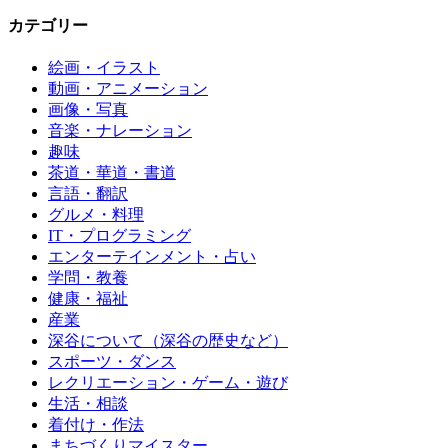
カテゴリー
絵画・イラスト
動画・アニメーション
画像・写真
音楽・ナレーション
趣味
茶道・華道・書道
言語・翻訳
グルメ・料理
IT・プログラミング
エンターテインメント・占い
学問・教養
健康・福祉
産業
深谷について（深谷の歴史など）
スポーツ・ダンス
レクリエーション・ゲーム・遊び
生活・相談
着付け・作法
まちづくりマイスター