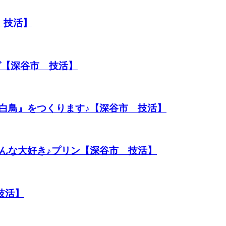
 技活】
グ【深谷市 技活】
白鳥』をつくります♪【深谷市 技活】
んな大好き♪プリン【深谷市 技活】
技活】