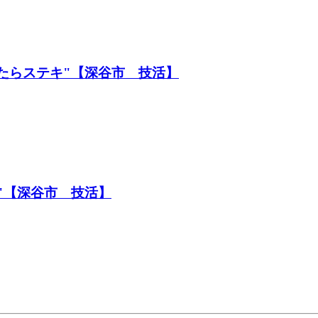
たらステキ"【深谷市 技活】
"【深谷市 技活】