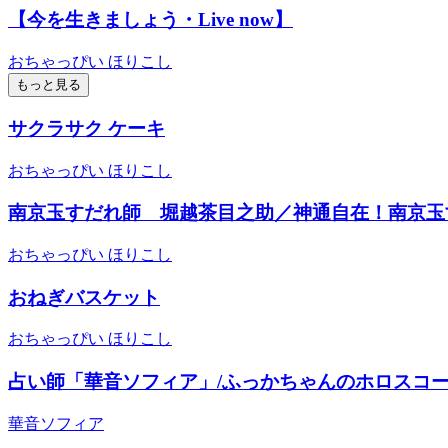
【今を生きましょう・Live now】
おちゃっぴい ほりこし
もっと見る
サクラサク ケーキ
おちゃっぴい ほりこし
南京玉すだれ師 堀越茶目之助／神通自在！南京玉
おちゃっぴい ほりこし
おねぎバスケット
おちゃっぴい ほりこし
占い師「華音ソフィア」/ふっかちゃんのホロスコ
華音ソフィア