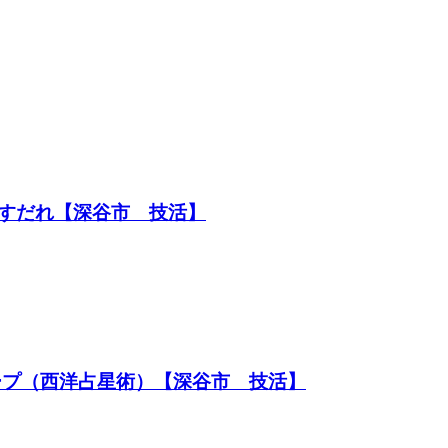
すだれ【深谷市 技活】
ープ（西洋占星術）【深谷市 技活】