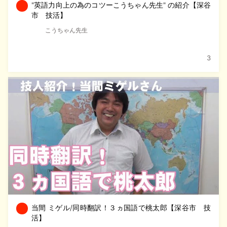
"英語力向上の為のコツーこうちゃん先生" の紹介【深谷
市 技活】
こうちゃん先生
3
当間 ミゲル/同時翻訳！３ヵ国語で桃太郎【深谷市 技
活】