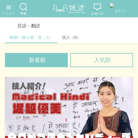
言語・翻訳
動画・静止画・音（3）
技人（8）
新着順
人気順