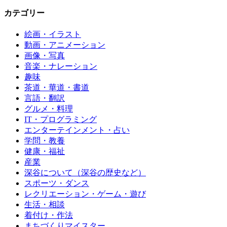
カテゴリー
絵画・イラスト
動画・アニメーション
画像・写真
音楽・ナレーション
趣味
茶道・華道・書道
言語・翻訳
グルメ・料理
IT・プログラミング
エンターテインメント・占い
学問・教養
健康・福祉
産業
深谷について（深谷の歴史など）
スポーツ・ダンス
レクリエーション・ゲーム・遊び
生活・相談
着付け・作法
まちづくりマイスター