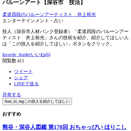
バルーンアート【深谷市 技活】
柔道四段のバルーンアーティスト 井上裕光
エンターテインメント・占い
技人（深谷市人材バンク登録者）「柔道四段のバルーンアー
ティスト 井上裕光」さんの技術を紹介。紹介してほしい人
は「この技人を紹介してほしい」ボタンをクリック。
favorite_border
いいね(
6
)
閲覧数 411
ツイート
シェア
LINEで送る
共有する
how_to_reg
この技人を紹介してほしい
おすすめ
熊谷・深谷人図鑑 第178回 おちゃっぴい ほりこし