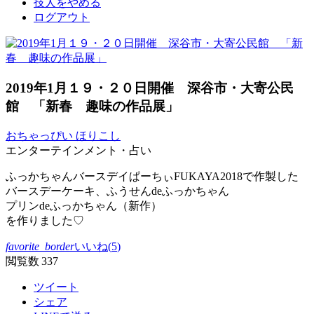
技人をやめる
ログアウト
2019年1月１９・２０日開催 深谷市・大寄公民
館 「新春 趣味の作品展」
おちゃっぴい ほりこし
エンターテインメント・占い
ふっかちゃんバースデイぱーちぃFUKAYA2018で作製した
バースデーケーキ、ふうせんdeふっかちゃん
プリンdeふっかちゃん（新作）
を作りました♡
favorite_border
いいね(
5
)
閲覧数 337
ツイート
シェア