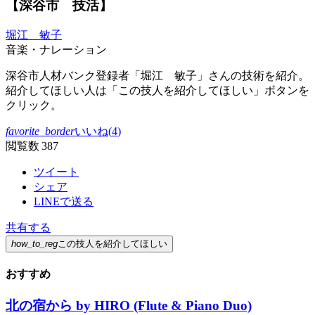
【深谷市 技活】
堀江 敏子
音楽・ナレーション
深谷市人材バンク登録者「堀江 敏子」さんの技術を紹介。
紹介してほしい人は「この技人を紹介してほしい」ボタンを
クリック。
favorite_border
いいね(
4
)
閲覧数 387
ツイート
シェア
LINEで送る
共有する
how_to_reg
この技人を紹介してほしい
おすすめ
北の宿から by HIRO (Flute & Piano Duo)