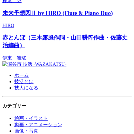
神尾 弥
未来予想図Ⅱ by HIRO (Flute & Piano Duo)
HIRO
赤とんぼ（三木露風作詞・山田耕筰作曲・佐藤丈
治編曲）
伊東 雅瑤
ホーム
技活とは
技人になる
カテゴリー
絵画・イラスト
動画・アニメーション
画像・写真