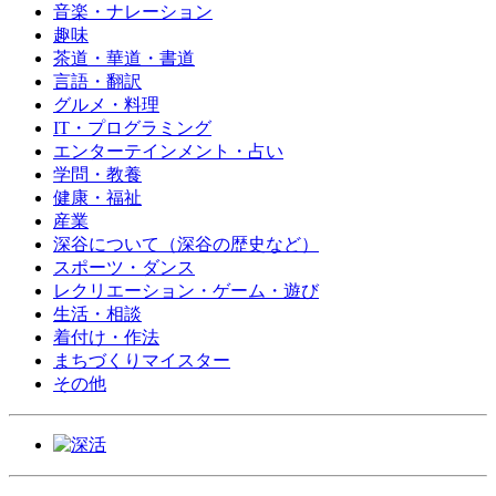
音楽・ナレーション
趣味
茶道・華道・書道
言語・翻訳
グルメ・料理
IT・プログラミング
エンターテインメント・占い
学問・教養
健康・福祉
産業
深谷について（深谷の歴史など）
スポーツ・ダンス
レクリエーション・ゲーム・遊び
生活・相談
着付け・作法
まちづくりマイスター
その他