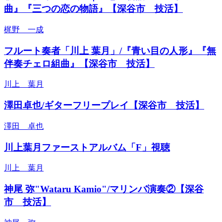
曲』『三つの恋の物語』【深谷市 技活】
梶野 一成
フルート奏者「川上 葉月」/『青い目の人形』『無
伴奏チェロ組曲』【深谷市 技活】
川上 葉月
澤田卓也/ギターフリープレイ【深谷市 技活】
澤田 卓也
川上葉月ファーストアルバム「F」視聴
川上 葉月
神尾 弥"Wataru Kamio"/マリンバ演奏②【深谷
市 技活】