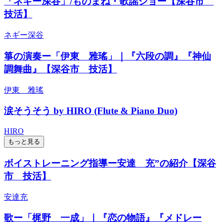
「ネギー深谷」/ものまね・歌謡ショー【深谷市
技活】
ネギー深谷
箏の演奏ー「伊東 雅瑤」｜『六段の調』『神仙
調舞曲』【深谷市 技活】
伊東 雅瑤
涙そうそう by HIRO (Flute & Piano Duo)
HIRO
もっと見る
ボイストレーニング指導ー安達 充”の紹介【深谷
市 技活】
安達充
歌ー「梶野 一成」｜『恋の物語』『メドレー