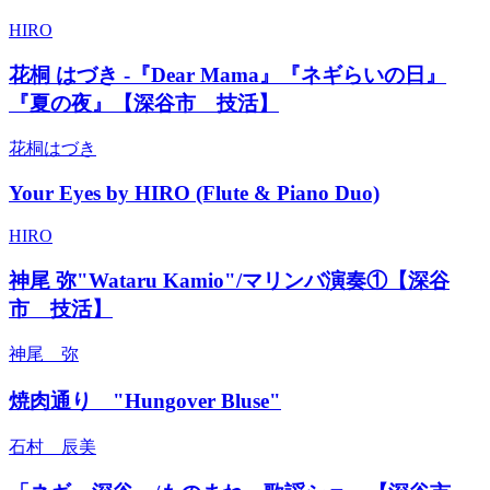
HIRO
花桐 はづき -『Dear Mama』『ネギらいの日』
『夏の夜』【深谷市 技活】
花桐はづき
Your Eyes by HIRO (Flute & Piano Duo)
HIRO
神尾 弥"Wataru Kamio"/マリンバ演奏①【深谷
市 技活】
神尾 弥
焼肉通り "Hungover Bluse"
石村 辰美