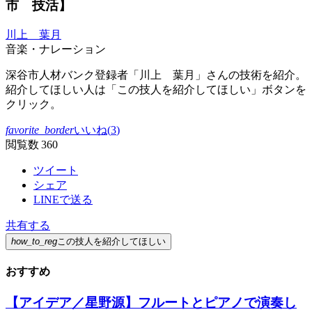
市 技活】
川上 葉月
音楽・ナレーション
深谷市人材バンク登録者「川上 葉月」さんの技術を紹介。
紹介してほしい人は「この技人を紹介してほしい」ボタンを
クリック。
favorite_border
いいね(
3
)
閲覧数 360
ツイート
シェア
LINEで送る
共有する
how_to_reg
この技人を紹介してほしい
おすすめ
【アイデア／星野源】フルートとピアノで演奏し