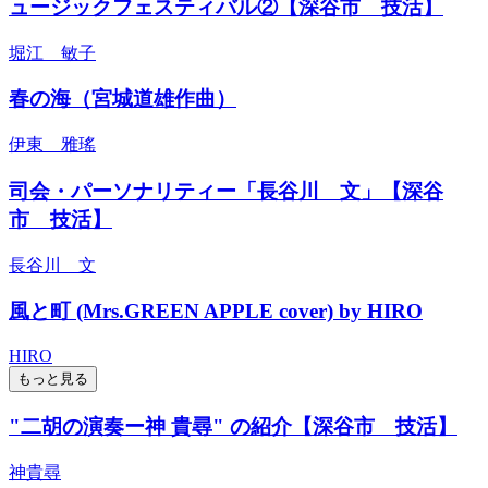
ュージックフェスティバル②【深谷市 技活】
堀江 敏子
春の海（宮城道雄作曲）
伊東 雅瑤
司会・パーソナリティー「長谷川 文」【深谷
市 技活】
長谷川 文
風と町 (Mrs.GREEN APPLE cover) by HIRO
HIRO
もっと見る
"二胡の演奏ー神 貴尋" の紹介【深谷市 技活】
神貴尋