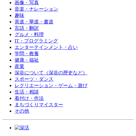
画像・写真
音楽・ナレーション
趣味
茶道・華道・書道
言語・翻訳
グルメ・料理
IT・プログラミング
エンターテインメント・占い
学問・教養
健康・福祉
産業
深谷について（深谷の歴史など）
スポーツ・ダンス
レクリエーション・ゲーム・遊び
生活・相談
着付け・作法
まちづくりマイスター
その他