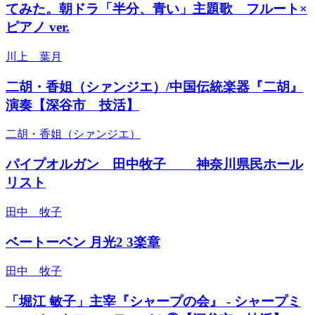
てみた。朝ドラ「半分、青い」主題歌 フルート×
ピアノ ver.
川上 葉月
二胡・香姐（シァンジエ）/中国伝統楽器『二胡』
演奏【深谷市 技活】
二胡・香姐（シァンジエ）
パイプオルガン 田中牧子 神奈川県民ホール
リスト
田中 牧子
ベートーベン 月光2 3楽章
田中 牧子
「堀江 敏子」主宰『シャープの会』 - シャープミ