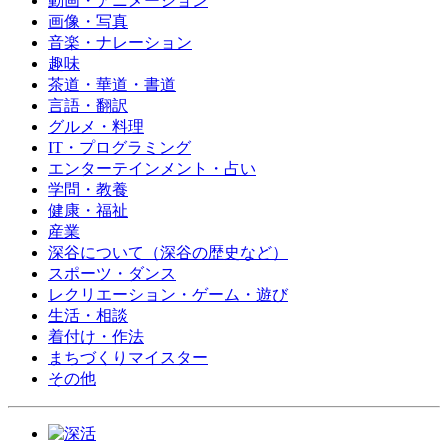
動画・アニメーション
画像・写真
音楽・ナレーション
趣味
茶道・華道・書道
言語・翻訳
グルメ・料理
IT・プログラミング
エンターテインメント・占い
学問・教養
健康・福祉
産業
深谷について（深谷の歴史など）
スポーツ・ダンス
レクリエーション・ゲーム・遊び
生活・相談
着付け・作法
まちづくりマイスター
その他