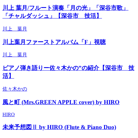
川上 葉月/フルート演奏「月の光」「深谷市歌」
「チャルダッシュ」【深谷市 技活】
川上 葉月
川上葉月ファーストアルバム「F」視聴
川上 葉月
ピアノ弾き語りー佐々木かの”の紹介【深谷市 技
活】
佐々木かの
風と町 (Mrs.GREEN APPLE cover) by HIRO
HIRO
未来予想図Ⅱ by HIRO (Flute & Piano Duo)