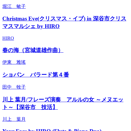
堀江 敏子
Christmas Eve(クリスマス・イブ) in 深谷市クリス
マスマルシェ by HIRO
HIRO
春の海（宮城道雄作曲）
伊東 雅瑤
ショパン バラード第４番
田中 牧子
川上 葉月/フレーズ演奏 アルルの女 ～メヌエッ
ト～【深谷市 技活】
川上 葉月