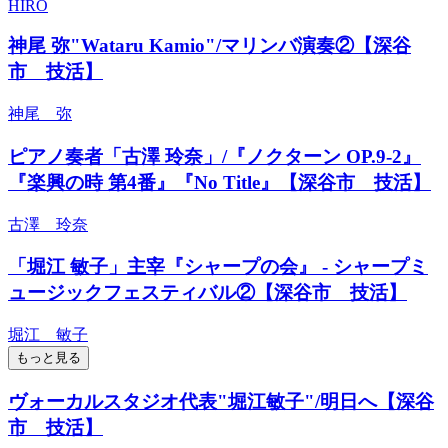
HIRO
神尾 弥"Wataru Kamio"/マリンバ演奏②【深谷
市 技活】
神尾 弥
ピアノ奏者「古澤 玲奈」/『ノクターン OP.9-2』
『楽興の時 第4番』『No Title』【深谷市 技活】
古澤 玲奈
「堀江 敏子」主宰『シャープの会』 - シャープミ
ュージックフェスティバル②【深谷市 技活】
堀江 敏子
もっと見る
ヴォーカルスタジオ代表"堀江敏子"/明日へ【深谷
市 技活】