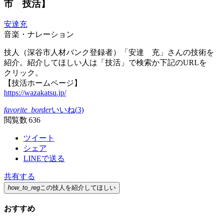
市 技活】
安達充
音楽・ナレーション
技人（深谷市人材バンク登録者）「安達 充」さんの技術を
紹介。紹介してほしい人は「技活」で検索か下記のURLを
クリック。
【技活ホームページ】
https://wazakatsu.jp/
favorite_border
いいね(
3
)
閲覧数 636
ツイート
シェア
LINEで送る
共有する
how_to_reg
この技人を紹介してほしい
おすすめ