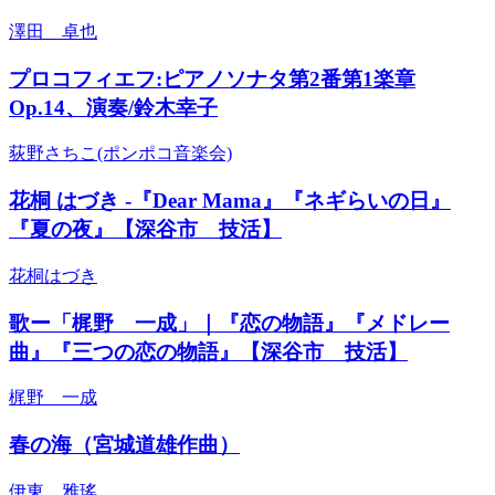
澤田 卓也
プロコフィエフ:ピアノソナタ第2番第1楽章
Op.14、演奏/鈴木幸子
荻野さちこ(ポンポコ音楽会)
花桐 はづき -『Dear Mama』『ネギらいの日』
『夏の夜』【深谷市 技活】
花桐はづき
歌ー「梶野 一成」｜『恋の物語』『メドレー
曲』『三つの恋の物語』【深谷市 技活】
梶野 一成
春の海（宮城道雄作曲）
伊東 雅瑤