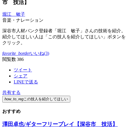
市 技活】
堀江 敏子
音楽・ナレーション
深谷市人材バンク登録者「堀江 敏子」さんの技術を紹介。
紹介してほしい人は「この技人を紹介してほしい」ボタンを
クリック。
favorite_border
いいね(
3
)
閲覧数 386
ツイート
シェア
LINEで送る
共有する
how_to_reg
この技人を紹介してほしい
おすすめ
澤田卓也/ギターフリープレイ【深谷市 技活】