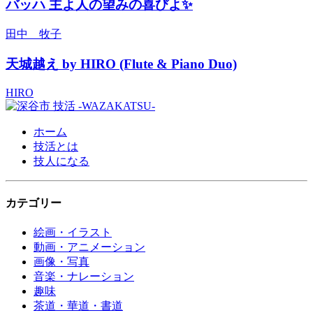
バッハ 主よ人の望みの喜びよ✨
田中 牧子
天城越え by HIRO (Flute & Piano Duo)
HIRO
ホーム
技活とは
技人になる
カテゴリー
絵画・イラスト
動画・アニメーション
画像・写真
音楽・ナレーション
趣味
茶道・華道・書道