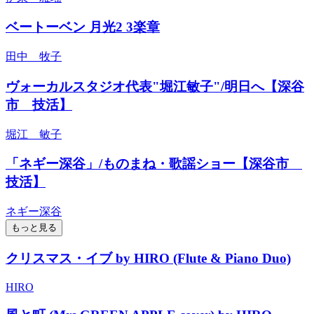
ベートーベン 月光2 3楽章
田中 牧子
ヴォーカルスタジオ代表"堀江敏子"/明日へ【深谷
市 技活】
堀江 敏子
「ネギー深谷」/ものまね・歌謡ショー【深谷市
技活】
ネギー深谷
もっと見る
クリスマス・イブ by HIRO (Flute & Piano Duo)
HIRO