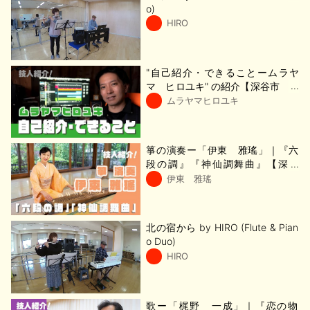
o)
HIRO
"自己紹介・できることームラヤ
マ ヒロユキ" の紹介【深谷市 技
活】
ムラヤマヒロユキ
箏の演奏ー「伊東 雅瑤」｜『六
段の調』『神仙調舞曲』【深谷
市 技活】
伊東 雅瑤
北の宿から by HIRO (Flute & Pian
o Duo)
HIRO
歌ー「梶野 一成」｜『恋の物