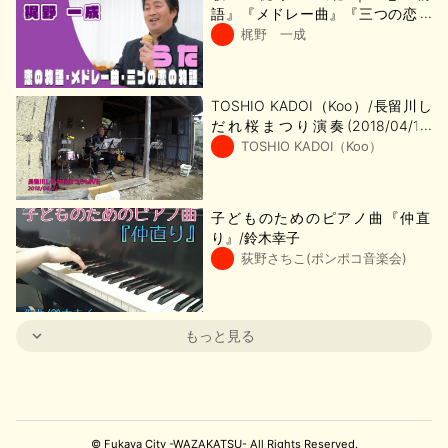
語』『メドレー曲』『三つの恋の
物語』【深谷市 技活】
梶野 一成
TOSHIO KADOI（Koo）/長留川し
だれ桜まつり演奏(2018/04/15)
【深谷市 技活】
TOSHIO KADOI（Koo）
子どものためのピアノ曲『仲直
り』/鈴木幸子
荻野さちこ(ポンポコ音楽会)
もっと見る
© Fukaya City -WAZAKATSU- All Rights Reserved.