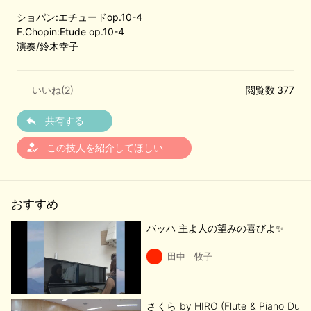
ショパン:エチュードop.10-4
F.Chopin:Etude op.10-4
演奏/鈴木幸子
いいね(
2
)
閲覧数 377
共有する
how_to_reg
この技人を紹介してほしい
おすすめ
バッハ 主よ人の望みの喜びよ✨
田中 牧子
さくら by HIRO (Flute & Piano Du