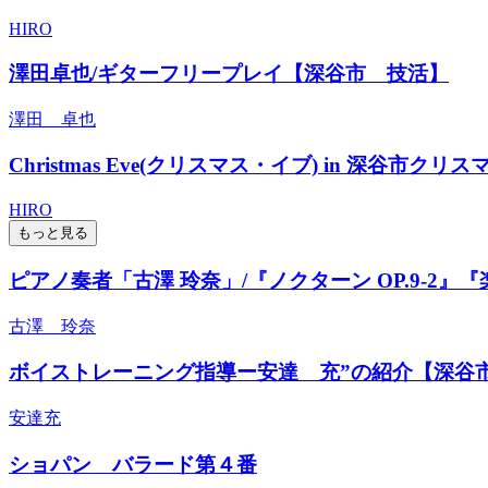
HIRO
澤田卓也/ギターフリープレイ【深谷市 技活】
澤田 卓也
Christmas Eve(クリスマス・イブ) in 深谷市クリス
HIRO
もっと見る
ピアノ奏者「古澤 玲奈」/『ノクターン OP.9-2』『
古澤 玲奈
ボイストレーニング指導ー安達 充”の紹介【深谷
安達充
ショパン バラード第４番