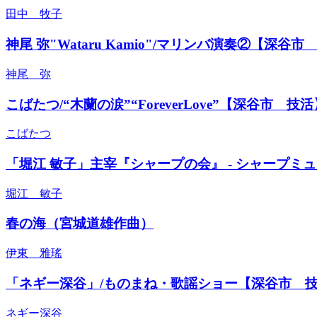
田中 牧子
神尾 弥"Wataru Kamio"/マリンバ演奏②【深谷市
神尾 弥
こばたつ/“木蘭の涙”“ForeverLove”【深谷市 技活
こばたつ
「堀江 敏子」主宰『シャープの会』 - シャープ
堀江 敏子
春の海（宮城道雄作曲）
伊東 雅瑤
「ネギー深谷」/ものまね・歌謡ショー【深谷市 
ネギー深谷