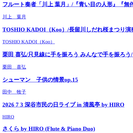
フルート奏者「川上 葉月」/『青い目の人形』『無
川上 葉月
TOSHIO KADOI（Koo）/長留川しだれ桜まつり演奏(
TOSHIO KADOI（Koo）
栗田 喜弘/只見線に手を振ろう みんなで手を振ろう
栗田 喜弘
シューマン 子供の情景op.15
田中 牧子
2026 7 3 深谷市民の日ライブ in 清風亭 by HIRO
HIRO
さくら by HIRO (Flute & Piano Duo)