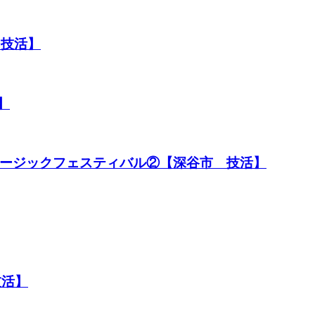
 技活】
】
ミュージックフェスティバル②【深谷市 技活】
技活】