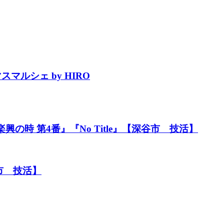
マスマルシェ by HIRO
楽興の時 第4番』『No Title』【深谷市 技活】
市 技活】