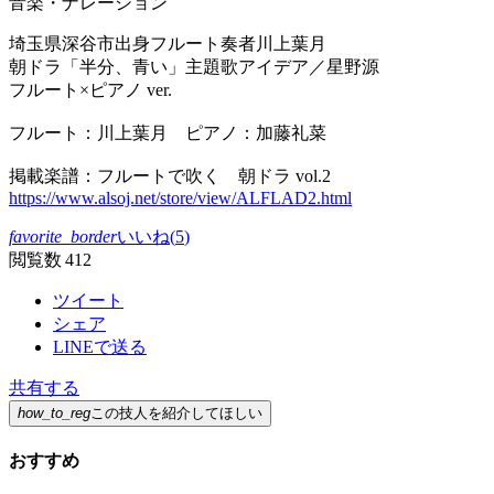
音楽・ナレーション
埼玉県深谷市出身フルート奏者川上葉月
朝ドラ「半分、青い」主題歌アイデア／星野源
フルート×ピアノ ver.
フルート：川上葉月 ピアノ：加藤礼菜
掲載楽譜：フルートで吹く 朝ドラ vol.2
https://www.alsoj.net/store/view/ALFLAD2.html
favorite_border
いいね(
5
)
閲覧数 412
ツイート
シェア
LINEで送る
共有する
how_to_reg
この技人を紹介してほしい
おすすめ