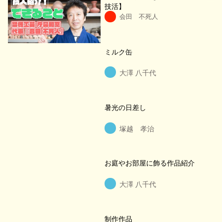
技活】
会田 不死人
ミルク缶
大澤 八千代
暑光の日差し
塚越 孝治
お庭やお部屋に飾る作品紹介
大澤 八千代
制作作品