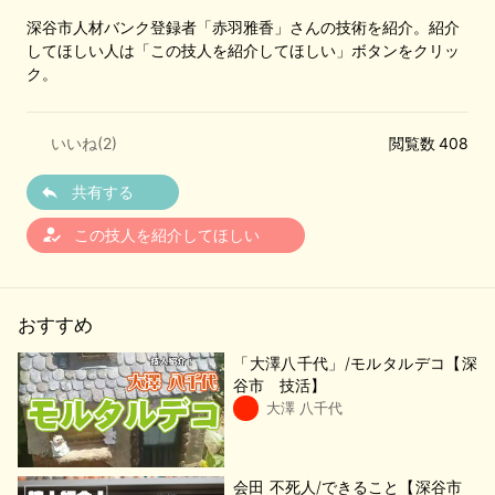
深谷市人材バンク登録者「赤羽雅香」さんの技術を紹介。紹介
してほしい人は「この技人を紹介してほしい」ボタンをクリッ
ク。
いいね(
2
)
閲覧数 408
共有する
how_to_reg
この技人を紹介してほしい
おすすめ
「大澤八千代」/モルタルデコ【深
谷市 技活】
大澤 八千代
会田 不死人/できること【深谷市