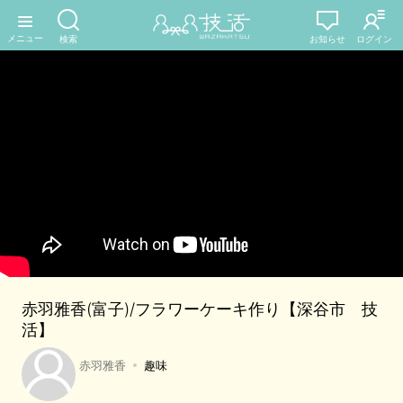
赤羽雅香(富子)/フラワーケーキ作り【深谷市 技
活】
赤羽雅香
趣味