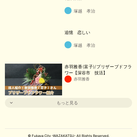
塚越 孝治
追憶 恋しい
塚越 孝治
赤羽雅香(富子)/プリザーブドフラ
ワー【深谷市 技活】
赤羽雅香
もっと見る
© Fukaya City -WAZAKATSU- All Rights Reserved.