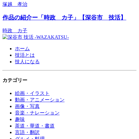
塚越 孝治
作品の紹介ー「時政 カ子」【深谷市 技活】
時政 カ子
ホーム
技活とは
技人になる
カテゴリー
絵画・イラスト
動画・アニメーション
画像・写真
音楽・ナレーション
趣味
茶道・華道・書道
言語・翻訳
グルメ・料理