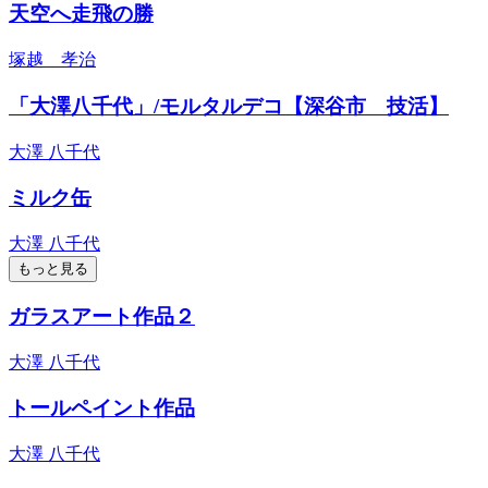
天空へ走飛の勝
塚越 孝治
「大澤八千代」/モルタルデコ【深谷市 技活】
大澤 八千代
ミルク缶
大澤 八千代
もっと見る
ガラスアート作品２
大澤 八千代
トールペイント作品
大澤 八千代