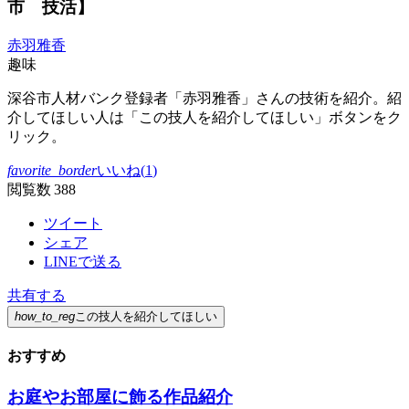
市 技活】
赤羽雅香
趣味
深谷市人材バンク登録者「赤羽雅香」さんの技術を紹介。紹
介してほしい人は「この技人を紹介してほしい」ボタンをク
リック。
favorite_border
いいね(
1
)
閲覧数 388
ツイート
シェア
LINEで送る
共有する
how_to_reg
この技人を紹介してほしい
おすすめ
お庭やお部屋に飾る作品紹介