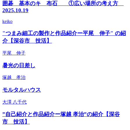
囲碁 基本のキ 布石 ①広い場所の考え方
2025.10.19
keiko
"つまみ細工の製作と作品紹介ー平尾 伸子" の紹
介【深谷市 技活】
平尾 伸子
暑光の日差し
塚越 孝治
モルタルハウス
大澤 八千代
”自己紹介と作品紹介ー塚越 孝治”の紹介【深谷
市 技活】