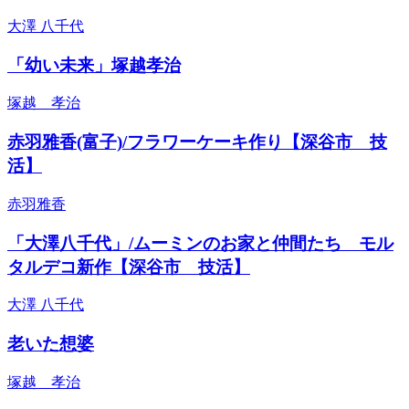
大澤 八千代
「幼い未来」塚越孝治
塚越 孝治
赤羽雅香(富子)/フラワーケーキ作り【深谷市 技
活】
赤羽雅香
「大澤八千代」/ムーミンのお家と仲間たち モル
タルデコ新作【深谷市 技活】
大澤 八千代
老いた想婆
塚越 孝治