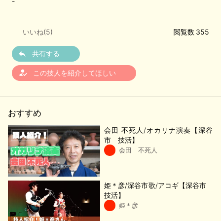
-
いいね(
5
)
閲覧数 355
共有する
how_to_reg
この技人を紹介してほしい
おすすめ
会田 不死人/オカリナ演奏【深谷
市 技活】
会田 不死人
姫＊彦/深谷市歌/アコギ【深谷市
技活】
姫＊彦