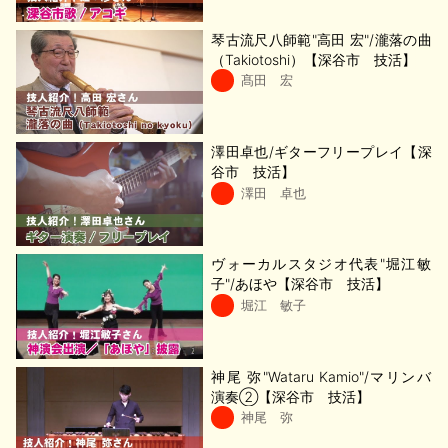
琴古流尺八師範"高田 宏"/瀧落の曲
（Takiotoshi）【深谷市 技活】
髙田 宏
澤田卓也/ギターフリープレイ【深
谷市 技活】
澤田 卓也
ヴォーカルスタジオ代表"堀江敏
子"/あほや【深谷市 技活】
堀江 敏子
神尾 弥"Wataru Kamio"/マリンバ
演奏②【深谷市 技活】
神尾 弥