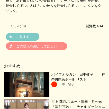
技人（深谷市人材バンク登録者）「ガーさん」の技術を紹介。
紹介してほしい人は「この技人を紹介してほしい」ボタンをク
リック。
いいね(
6
)
閲覧数 434
共有する
how_to_reg
この技人を紹介してほしい
おすすめ
パイプオルガン 田中牧子 神
奈川県民ホール リスト
田中 牧子
川上 葉月/フルート演奏「月の光」
「深谷市歌」「チャルダッシュ」