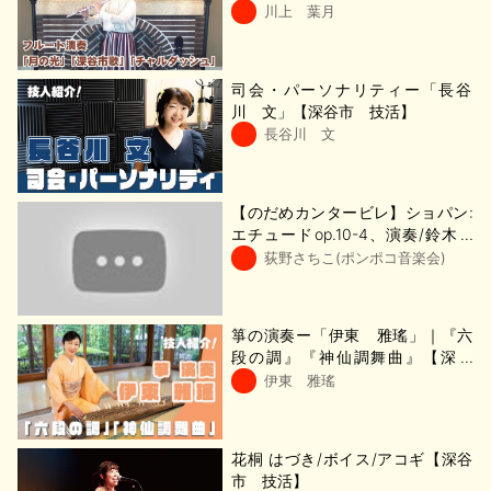
【深谷市 技活】
川上 葉月
司会・パーソナリティー「長谷
川 文」【深谷市 技活】
長谷川 文
【のだめカンタービレ】ショパン:
エチュードop.10-4、演奏/鈴木幸
子
荻野さちこ(ポンポコ音楽会)
箏の演奏ー「伊東 雅瑤」｜『六
段の調』『神仙調舞曲』【深谷
市 技活】
伊東 雅瑤
花桐 はづき/ボイス/アコギ【深谷
市 技活】