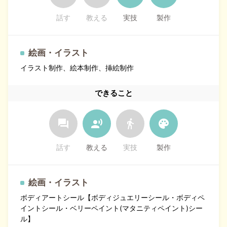
話す
教える
実技
製作
絵画・イラスト
イラスト制作、絵本制作、挿絵制作
できること
forum
record_voice_over
directions_walk
palette
話す
教える
実技
製作
絵画・イラスト
ボディアートシール【ボディジュエリーシール・ボディペ
イントシール・ベリーペイント(マタニティペイント)シー
ル】