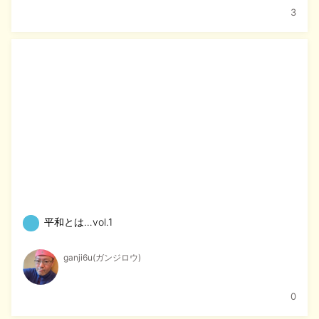
3
平和とは…vol.1
ganji6u(ガンジロウ)
0