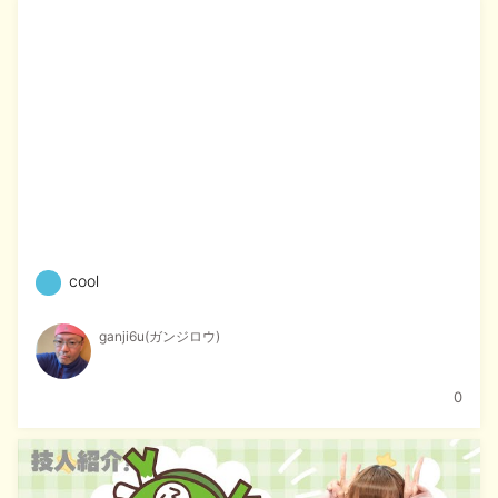
cool
ganji6u(ガンジロウ)
0