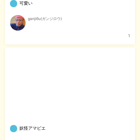
可愛い
ganji6u(ガンジロウ)
1
妖怪アマビエ