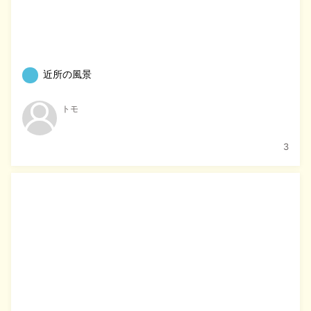
近所の風景
トモ
3