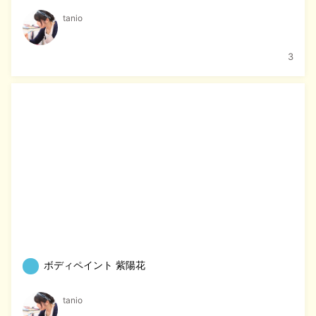
tanio
3
ボディペイント 紫陽花
tanio