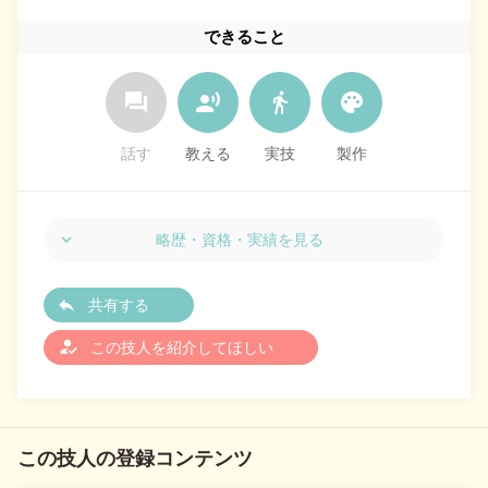
できること
forum
record_voice_over
directions_walk
palette
話す
教える
実技
製作
略歴・資格・実績を見る
共有する
how_to_reg
この技人を紹介してほしい
この技人の登録コンテンツ