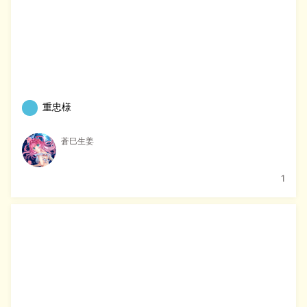
重忠様
蒼巳生姜
1