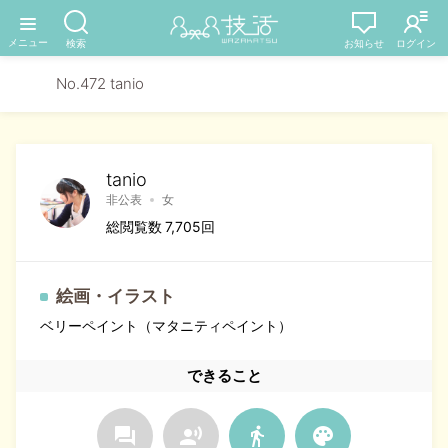
No.472 tanio
tanio
非公表
女
総閲覧数 7,705回
絵画・イラスト
ベリーペイント（マタニティペイント）
できること
forum
record_voice_over
directions_walk
palette