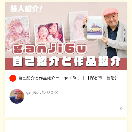
自己紹介と作品紹介ー「ganji6u」｜【深谷市 技活】
ganji6u(ガンジロウ)
0