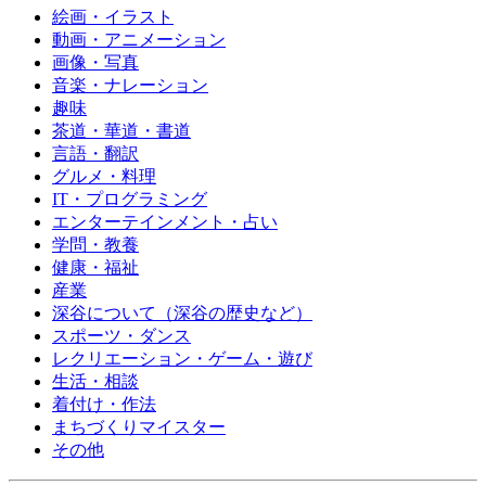
絵画・イラスト
動画・アニメーション
画像・写真
音楽・ナレーション
趣味
茶道・華道・書道
言語・翻訳
グルメ・料理
IT・プログラミング
エンターテインメント・占い
学問・教養
健康・福祉
産業
深谷について（深谷の歴史など）
スポーツ・ダンス
レクリエーション・ゲーム・遊び
生活・相談
着付け・作法
まちづくりマイスター
その他