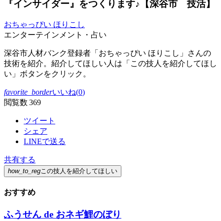
『インサイダー』をつくります♪【深谷市 技活】
おちゃっぴい ほりこし
エンターテインメント・占い
深谷市人材バンク登録者「おちゃっぴい ほりこし」さんの
技術を紹介。紹介してほしい人は「この技人を紹介してほし
い」ボタンをクリック。
favorite_border
いいね(
0
)
閲覧数 369
ツイート
シェア
LINEで送る
共有する
how_to_reg
この技人を紹介してほしい
おすすめ
ふうせん de おネギ鯉のぼり