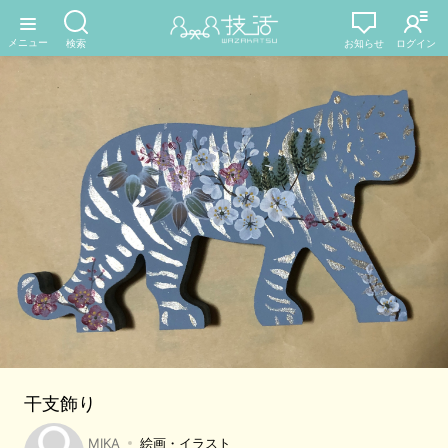
干支飾り
MIKA
絵画・イラスト