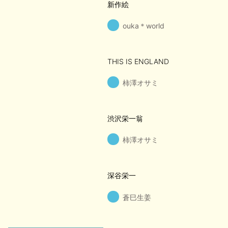
新作絵
ouka＊world
THIS IS ENGLAND
柿澤オサミ
渋沢栄一翁
柿澤オサミ
深谷栄一
蒼巳生姜