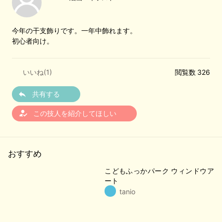
今年の干支飾りです。一年中飾れます。
初心者向け。
いいね(
1
)
閲覧数 326
共有する
how_to_reg
この技人を紹介してほしい
おすすめ
こどもふっかパーク ウィンドウア
ート
tanio