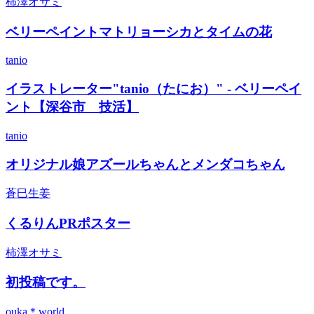
柿澤オサミ
ベリーペイントマトリョーシカとタイムの花
tanio
イラストレーター"tanio（たにお）" - ベリーペイ
ント【深谷市 技活】
tanio
オリジナル娘アズールちゃんとメンダコちゃん
蒼巳生姜
くるりんPRポスター
柿澤オサミ
初投稿です。
ouka＊world