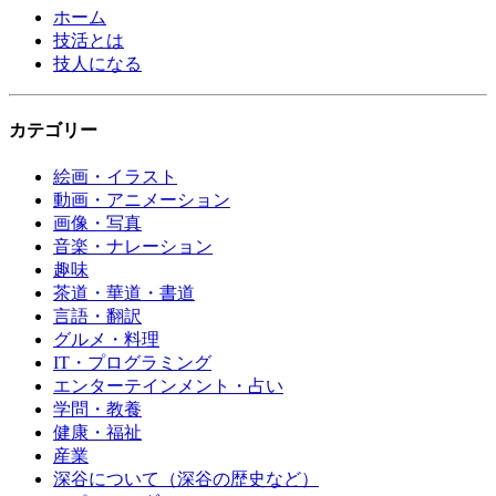
ホーム
技活とは
技人になる
カテゴリー
絵画・イラスト
動画・アニメーション
画像・写真
音楽・ナレーション
趣味
茶道・華道・書道
言語・翻訳
グルメ・料理
IT・プログラミング
エンターテインメント・占い
学問・教養
健康・福祉
産業
深谷について（深谷の歴史など）