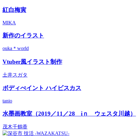
紅白梅寅
MIKA
新作のイラスト
ouka＊world
Vtuber風イラスト制作
土井スガタ
ボディぺイント ハイビスカス
tanio
水墨画教室（2019／11／28 iｎ ウェスタ川越）
茂木千鶴香