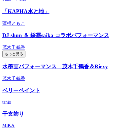
「KAPHA水と地」
蓮根ともこ
DJ shun ＆ 綵霞saika コラボパフォーマンス
茂木千鶴香
もっと見る
水墨画パフォーマンス 茂木千鶴香＆Riexy
茂木千鶴香
ベリーペイント
tanio
干支飾り
MIKA