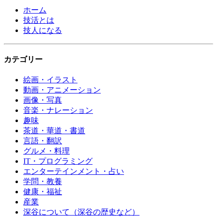
ホーム
技活とは
技人になる
カテゴリー
絵画・イラスト
動画・アニメーション
画像・写真
音楽・ナレーション
趣味
茶道・華道・書道
言語・翻訳
グルメ・料理
IT・プログラミング
エンターテインメント・占い
学問・教養
健康・福祉
産業
深谷について（深谷の歴史など）