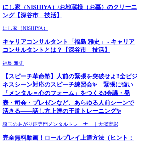
にし家（NISHIYA）/お地蔵様（お墓）のクリーニ
ング【深谷市 技活】
にし家（NISHIYA）
キャリアコンサルタント「福島 雅史」 - キャリア
コンサルタントとは？【深谷市 技活】
福島 雅史
【スピーチ革命塾】人前の緊張を突破せよ‼️全ビジ
ネスシーン対応のスピーチ練習会✨ 緊張に強い
「メンタル＝心のフォーム」をつくる❗会議・発
表・司会・プレゼンなど、あらゆる人前シーンで
活きる――話し方上達の王道トレーニング✨
埼玉のあがり症専門メンタルトレーナー｜大澤宏彰
完全無料動画！ロールプレイ上達方法（ヒント：