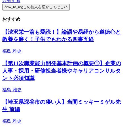
共有する
how_to_reg
この技人を紹介してほしい
おすすめ
【渋沢栄一翁も愛読！】論語や易経から道徳心と
教養を磨く！子供でもわかる四書五経
福島 雅史
【第11次職業能力開発基本計画の概要①】企業の
人事・採用・研修担当者様やキャリアコンサルタ
ント必須知識
福島 雅史
【埼玉県深谷市の凄い人】当間ミッキーミゲル先
生 前編
福島 雅史