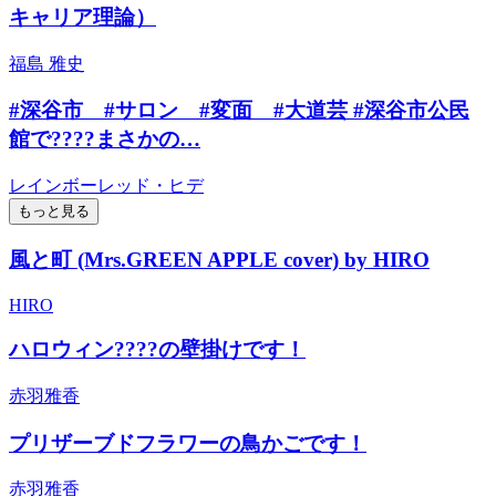
キャリア理論）
福島 雅史
#深谷市 #サロン #変面 #大道芸 #深谷市公民
館で????まさかの…
レインボーレッド・ヒデ
もっと見る
風と町 (Mrs.GREEN APPLE cover) by HIRO
HIRO
ハロウィン????の壁掛けです！
赤羽雅香
プリザーブドフラワーの鳥かごです！
赤羽雅香