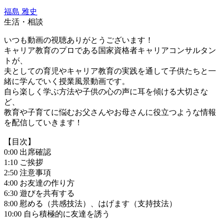
福島 雅史
生活・相談
いつも動画の視聴ありがとうございます！
キャリア教育のプロである国家資格者キャリアコンサルタン
トが、
夫としての育児やキャリア教育の実践を通して子供たちと一
緒に学んでいく授業風景動画です。
自ら楽しく学ぶ方法や子供の心の声に耳を傾ける大切さな
ど、
教育や子育てに悩むお父さんやお母さんに役立つような情報
を配信していきます！
【目次】
0:00 出席確認
1:10 ご挨拶
2:50 注意事項
4:00 お友達の作り方
6:30 遊びを共有する
8:00 慰める（共感技法）、はげます（支持技法）
10:00 自ら積極的に友達を誘う