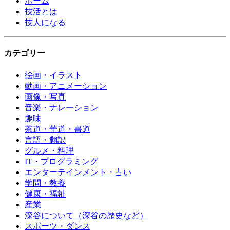
ホーム
技活とは
技人になる
カテゴリー
絵画・イラスト
動画・アニメーション
画像・写真
音楽・ナレーション
趣味
茶道・華道・書道
言語・翻訳
グルメ・料理
IT・プログラミング
エンターテインメント・占い
学問・教養
健康・福祉
産業
深谷について（深谷の歴史など）
スポーツ・ダンス