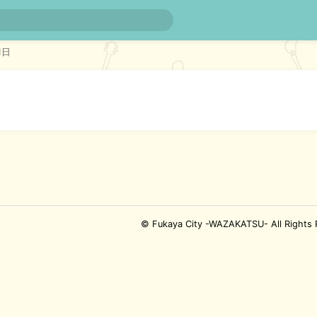
3_compressed
1日
© Fukaya City -WAZAKATSU- All Rights 