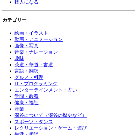
技人になる
カテゴリー
絵画・イラスト
動画・アニメーション
画像・写真
音楽・ナレーション
趣味
茶道・華道・書道
言語・翻訳
グルメ・料理
IT・プログラミング
エンターテインメント・占い
学問・教養
健康・福祉
産業
深谷について（深谷の歴史など）
スポーツ・ダンス
レクリエーション・ゲーム・遊び
生活・相談