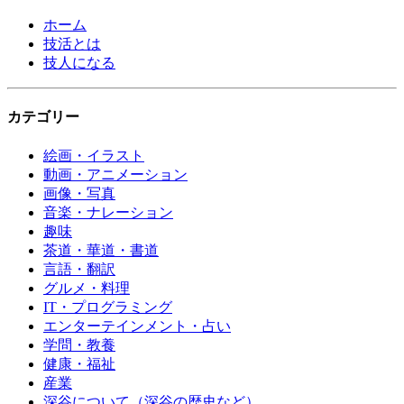
ホーム
技活とは
技人になる
カテゴリー
絵画・イラスト
動画・アニメーション
画像・写真
音楽・ナレーション
趣味
茶道・華道・書道
言語・翻訳
グルメ・料理
IT・プログラミング
エンターテインメント・占い
学問・教養
健康・福祉
産業
深谷について（深谷の歴史など）