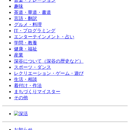
音楽・ナレーション
趣味
茶道・華道・書道
言語・翻訳
グルメ・料理
IT・プログラミング
エンターテインメント・占い
学問・教養
健康・福祉
産業
深谷について（深谷の歴史など）
スポーツ・ダンス
レクリエーション・ゲーム・遊び
生活・相談
着付け・作法
まちづくりマイスター
その他
お知らせ