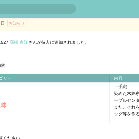
o.527 髙橋 良江さんが技人に追加されました
2日
お知らせ
.527
髙橋 良江
さんが技人に追加されました。
内容
ゴリー
内容
・手織
染めた木綿
ーブルセン
趣味
また、それ
ッグ等を作
覧ください。