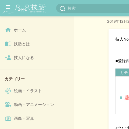
技人N
2019年12月
ホーム
技人
No
技活とは
技人になる
■登録
カテ
カテゴリー
絵画・イラスト
動画・アニメーション
画像・写真
ぜひご