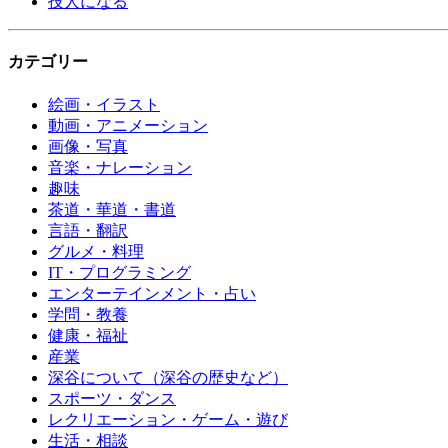
技人になる
カテゴリー
絵画・イラスト
動画・アニメーション
画像・写真
音楽・ナレーション
趣味
茶道・華道・書道
言語・翻訳
グルメ・料理
IT・プログラミング
エンターテインメント・占い
学問・教養
健康・福祉
産業
深谷について（深谷の歴史など）
スポーツ・ダンス
レクリエーション・ゲーム・遊び
生活・相談