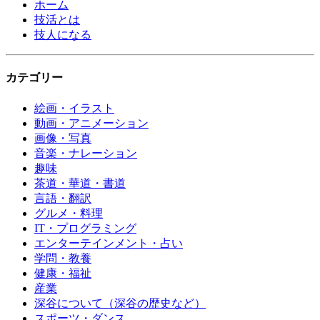
ホーム
技活とは
技人になる
カテゴリー
絵画・イラスト
動画・アニメーション
画像・写真
音楽・ナレーション
趣味
茶道・華道・書道
言語・翻訳
グルメ・料理
IT・プログラミング
エンターテインメント・占い
学問・教養
健康・福祉
産業
深谷について（深谷の歴史など）
スポーツ・ダンス