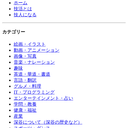
ホーム
技活とは
技人になる
カテゴリー
絵画・イラスト
動画・アニメーション
画像・写真
音楽・ナレーション
趣味
茶道・華道・書道
言語・翻訳
グルメ・料理
IT・プログラミング
エンターテインメント・占い
学問・教養
健康・福祉
産業
深谷について（深谷の歴史など）