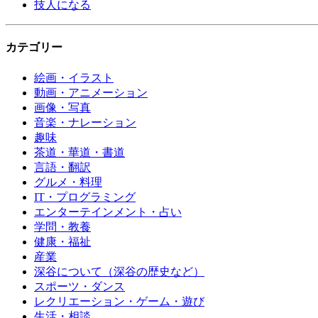
技人になる
カテゴリー
絵画・イラスト
動画・アニメーション
画像・写真
音楽・ナレーション
趣味
茶道・華道・書道
言語・翻訳
グルメ・料理
IT・プログラミング
エンターテインメント・占い
学問・教養
健康・福祉
産業
深谷について（深谷の歴史など）
スポーツ・ダンス
レクリエーション・ゲーム・遊び
生活・相談