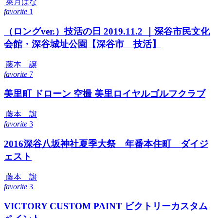
菜月はな
favorite
1
（ロングver.）技活の日 2019.11.2 ｜深谷市民文化
会館・深谷城址公園【深谷市 技活】
藤本 譲
favorite
7
美里町 ドローン 空撮 美里ロイヤルゴルフクラブ
藤本 譲
favorite
3
2016深谷八坂神社夏季大祭 年番本住町 ダイジ
ェスト
藤本 譲
favorite
3
VICTORY CUSTOM PAINT ビクトリーカスタム