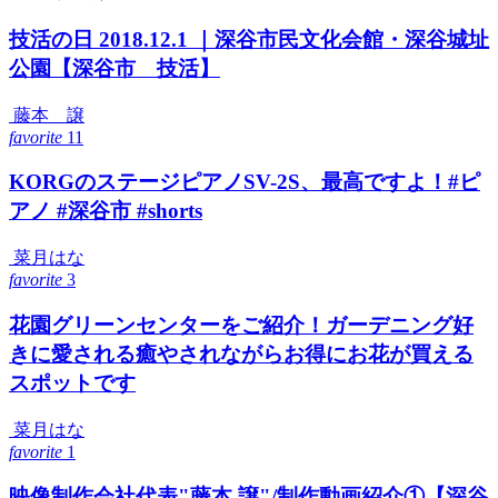
技活の日 2018.12.1 ｜深谷市民文化会館・深谷城址
公園【深谷市 技活】
藤本 譲
favorite
11
KORGのステージピアノSV-2S、最高ですよ！#ピ
アノ #深谷市 #shorts
菜月はな
favorite
3
花園グリーンセンターをご紹介！ガーデニング好
きに愛される癒やされながらお得にお花が買える
スポットです
菜月はな
favorite
1
映像制作会社代表"藤本 譲"/制作動画紹介①【深谷