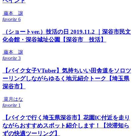
ペイント
藤本 譲
favorite
6
（ショートver.）技活の日 2019.11.2 ｜深谷市民文
化会館・深谷城址公園【深谷市 技活】
藤本 譲
favorite
3
【バイク女子VTuber】気持ちいい田舎道をソロツ
ーリングしながらゆるく地元紹介トーク【埼玉県
深谷市】
菜月はな
favorite
1
【バイクで行く埼玉県深谷市】花園IC付近を走り
ながらおすすめスポット紹介します！【渋滞知ら
ずの快適ツーリング】