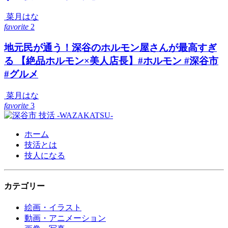
菜月はな
favorite
2
地元民が通う！深谷のホルモン屋さんが最高すぎ
る 【絶品ホルモン×美人店長】#ホルモン #深谷市
#グルメ
菜月はな
favorite
3
ホーム
技活とは
技人になる
カテゴリー
絵画・イラスト
動画・アニメーション