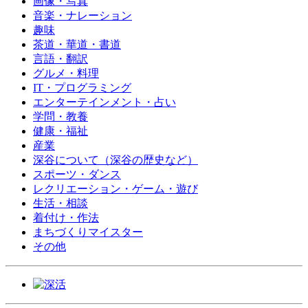
画像・写真
音楽・ナレーション
趣味
茶道・華道・書道
言語・翻訳
グルメ・料理
IT・プログラミング
エンターテインメント・占い
学問・教養
健康・福祉
産業
深谷について（深谷の歴史など）
スポーツ・ダンス
レクリエーション・ゲーム・遊び
生活・相談
着付け・作法
まちづくりマイスター
その他