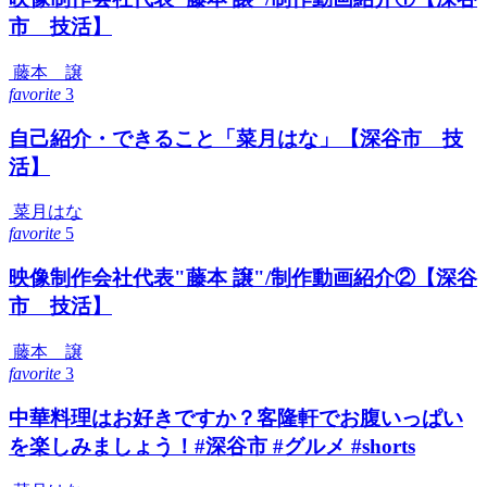
市 技活】
藤本 譲
favorite
3
自己紹介・できること「菜月はな」【深谷市 技
活】
菜月はな
favorite
5
映像制作会社代表"藤本 譲"/制作動画紹介②【深谷
市 技活】
藤本 譲
favorite
3
中華料理はお好きですか？客隆軒でお腹いっぱい
を楽しみましょう！#深谷市 #グルメ #shorts