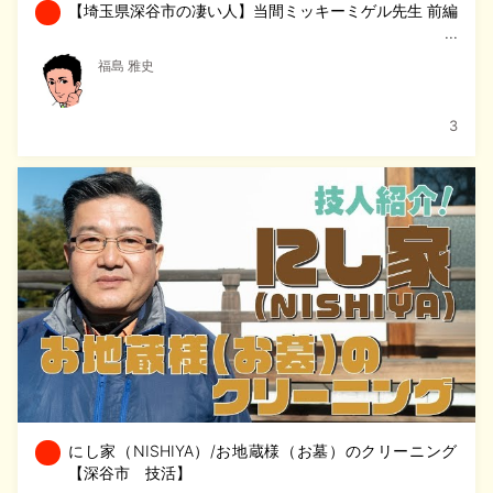
【埼玉県深谷市の凄い人】当間ミッキーミゲル先生 前編
福島 雅史
3
にし家（NISHIYA）/お地蔵様（お墓）のクリーニング
【深谷市 技活】