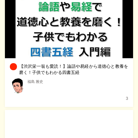
【渋沢栄一翁も愛読！】論語や易経から道徳心と教養を
磨く！子供でもわかる四書五経
福島 雅史
3