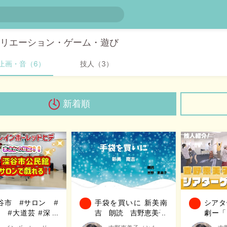
リエーション・ゲーム・遊び
止画・音（6）
技人（3）
新着順
谷市 #サロン #
手袋を買いに 新美南
シアタ
 #大道芸 #深谷
吉 朗読 吉野恵美子
劇ー「
民館で????まさか
谷市 