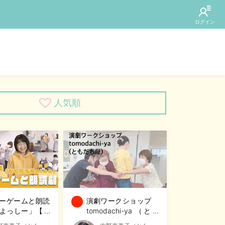
人気順
ーゲームと朗読
演劇ワークショップ
よっしー」【深
tomodachi-ya （とも
技活】
だち屋）