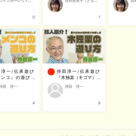
レインボーレッド・ヒデ
吉野恵美子（ともだち屋nike)
吉野恵
0
1
田淳一/伝承遊び
持田淳一/伝承遊び
メンコ』の遊び方
『木独楽（キゴマ）』
谷市 技活】
の遊び方【深谷市 技
持田 淳一
持田 淳一
活】
4
9