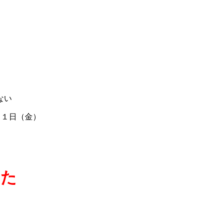
ない
３１日（金）
した