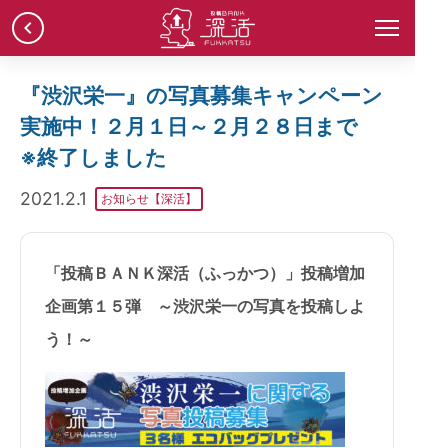
chevron_left
『渋沢栄一』の写真募集キャンペーン
実施中！２月１日～２月２８日まで
※終了しました
2021.2.1
お知らせ【深活】
「投稿ＢＡＮＫ深活（ふっかつ）」投稿増加
企画第１５弾
～渋沢栄一の写真を投稿しよ
う！～