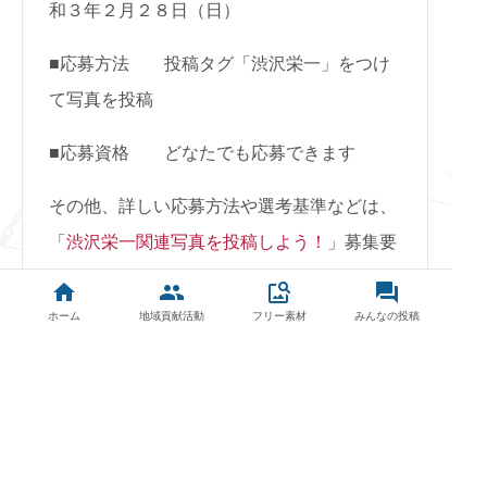
和３年２月２８日（日）
■応募方法 投稿タグ「渋沢栄一」をつけ
て写真を投稿
■応募資格 どなたでも応募できます
その他、詳しい応募方法や選考基準などは、
「
渋沢栄一関連写真を投稿しよう！
」募集要
項をご覧ください。
home
group
image_search
forum
ホーム
地域貢献活動
フリー素材
みんなの投稿
戻る
© Fukaya City -WAZAKATSU- All Rights Reserved.